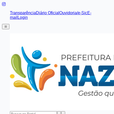
Transparência
Diário Oficial
Ouvidoria/e-Sic
E-
mail
Login