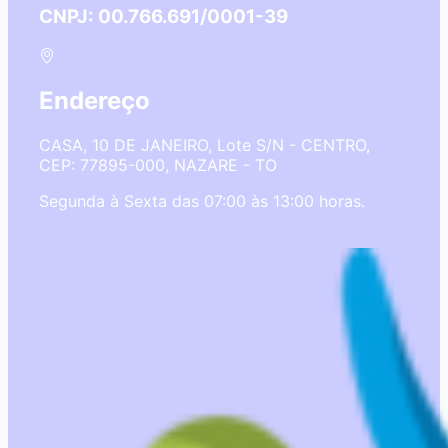
CNPJ: 00.766.691/0001-39
Endereço
CASA, 10 DE JANEIRO, Lote S/N - CENTRO,
CEP: 77895-000, NAZARE - TO
Segunda à Sexta das 07:00 às 13:00 horas.